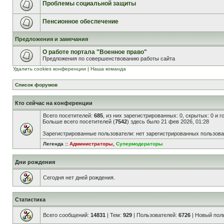
Проблемы социальной защиты
Пенсионное обеспечение
Предложения и замечания
О работе портала "Военное право"
Предложения по совершенствованию работы сайта
Удалить cookies конференции
|
Наша команда
Список форумов
Кто сейчас на конференции
Всего посетителей:
685
, из них зарегистрированных: 0, скрытых: 0 и 
Больше всего посетителей (
7542
) здесь было 21 фев 2026, 01:28
Зарегистрированные пользователи: нет зарегистрированных пользов
Легенда ::
Администраторы
,
Супермодераторы
Дни рождения
Сегодня нет дней рождения.
Статистика
Всего сообщений:
14831
| Тем:
929
| Пользователей:
6726
| Новый пол