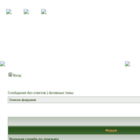
Вход
Сообщения без ответов
|
Активные темы
Список форумов
Форум
Военная служба по призыву