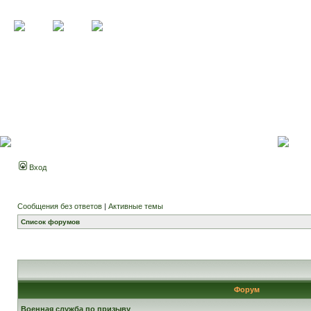
Вход
Сообщения без ответов
|
Активные темы
Список форумов
Форум
Военная служба по призыву