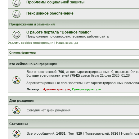
Проблемы социальной защиты
Пенсионное обеспечение
Предложения и замечания
О работе портала "Военное право"
Предложения по совершенствованию работы сайта
Удалить cookies конференции
|
Наша команда
Список форумов
Кто сейчас на конференции
Всего посетителей:
706
, из них зарегистрированных: 0, скрытых: 0 и 
Больше всего посетителей (
7542
) здесь было 21 фев 2026, 01:28
Зарегистрированные пользователи: нет зарегистрированных пользов
Легенда ::
Администраторы
,
Супермодераторы
Дни рождения
Сегодня нет дней рождения.
Статистика
Всего сообщений:
14831
| Тем:
929
| Пользователей:
6726
| Новый пол