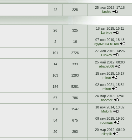
25 июл 2013, 17:18
42
228
fashic
18 авг 2015, 15:11
26
325
Lunkov
07 ноя 2010, 18:48
2
16
судью на мыло
27 июн 2016, 14:26
101
2726
Lunkov
25 май 2012, 08:03
14
333
abab2006
15 сен 2015, 16:17
103
1293
miron
02 сен 2021, 15:54
184
5281
miron
24 мар 2013, 12:41
67
786
boomer
18 ноя 2014, 13:02
150
1547
Molorik
09 сен 2015, 19:50
54
675
господь
20 мар 2012, 08:10
20
293
olimpik