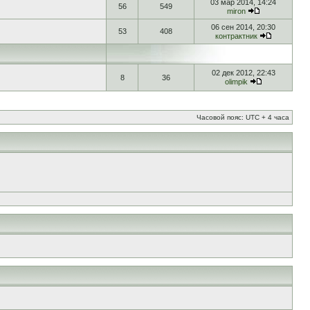
03 мар 2014, 14:24
56
549
miron
06 сен 2014, 20:30
53
408
контрактник
02 дек 2012, 22:43
8
36
olimpik
Часовой пояс: UTC + 4 часа