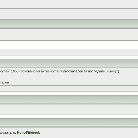
 гостей: 1056 (основано на активности пользователей за последние 5 минут)
ателей
ьзователь:
HonoFitieteob