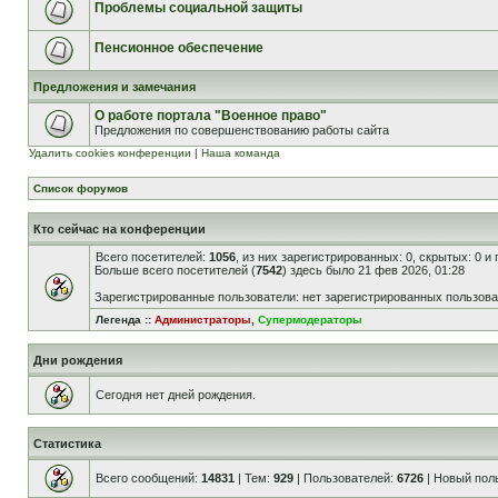
Проблемы социальной защиты
Пенсионное обеспечение
Предложения и замечания
О работе портала "Военное право"
Предложения по совершенствованию работы сайта
Удалить cookies конференции
|
Наша команда
Список форумов
Кто сейчас на конференции
Всего посетителей:
1056
, из них зарегистрированных: 0, скрытых: 0 и
Больше всего посетителей (
7542
) здесь было 21 фев 2026, 01:28
Зарегистрированные пользователи: нет зарегистрированных пользов
Легенда ::
Администраторы
,
Супермодераторы
Дни рождения
Сегодня нет дней рождения.
Статистика
Всего сообщений:
14831
| Тем:
929
| Пользователей:
6726
| Новый пол