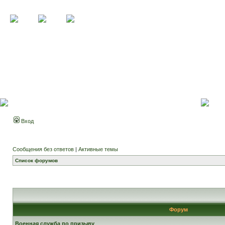
Вход
Сообщения без ответов
|
Активные темы
Список форумов
Форум
Военная служба по призыву