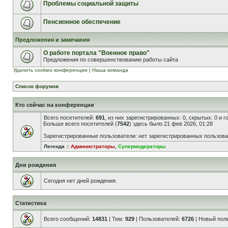
Проблемы социальной защиты
Пенсионное обеспечение
Предложения и замечания
О работе портала "Военное право"
Предложения по совершенствованию работы сайта
Удалить cookies конференции
|
Наша команда
Список форумов
Кто сейчас на конференции
Всего посетителей:
691
, из них зарегистрированных: 0, скрытых: 0 и 
Больше всего посетителей (
7542
) здесь было 21 фев 2026, 01:28
Зарегистрированные пользователи: нет зарегистрированных пользов
Легенда ::
Администраторы
,
Супермодераторы
Дни рождения
Сегодня нет дней рождения.
Статистика
Всего сообщений:
14831
| Тем:
929
| Пользователей:
6726
| Новый пол