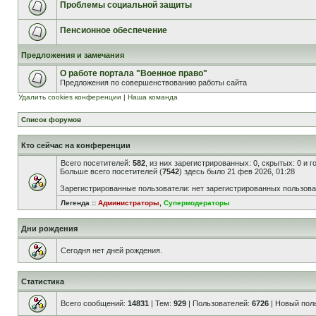
Проблемы социальной защиты
Пенсионное обеспечение
Предложения и замечания
О работе портала "Военное право"
Предложения по совершенствованию работы сайта
Удалить cookies конференции
|
Наша команда
Список форумов
Кто сейчас на конференции
Всего посетителей:
582
, из них зарегистрированных: 0, скрытых: 0 и 
Больше всего посетителей (
7542
) здесь было 21 фев 2026, 01:28
Зарегистрированные пользователи: нет зарегистрированных пользов
Легенда ::
Администраторы
,
Супермодераторы
Дни рождения
Сегодня нет дней рождения.
Статистика
Всего сообщений:
14831
| Тем:
929
| Пользователей:
6726
| Новый пол