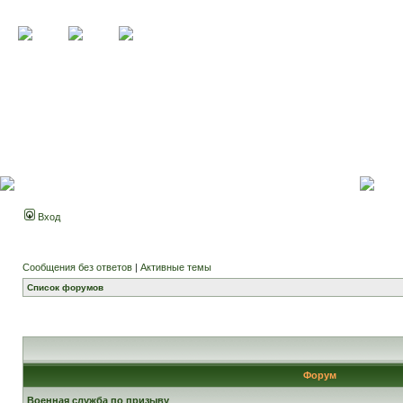
Вход
Сообщения без ответов
|
Активные темы
Список форумов
Форум
Военная служба по призыву