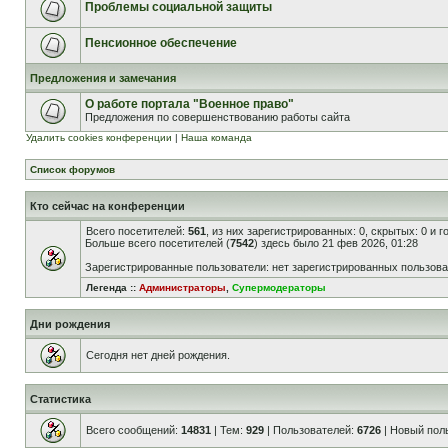
Проблемы социальной защиты
Пенсионное обеспечение
Предложения и замечания
О работе портала "Военное право"
Предложения по совершенствованию работы сайта
Удалить cookies конференции
|
Наша команда
Список форумов
Кто сейчас на конференции
Всего посетителей:
561
, из них зарегистрированных: 0, скрытых: 0 и 
Больше всего посетителей (
7542
) здесь было 21 фев 2026, 01:28
Зарегистрированные пользователи: нет зарегистрированных пользов
Легенда ::
Администраторы
,
Супермодераторы
Дни рождения
Сегодня нет дней рождения.
Статистика
Всего сообщений:
14831
| Тем:
929
| Пользователей:
6726
| Новый пол