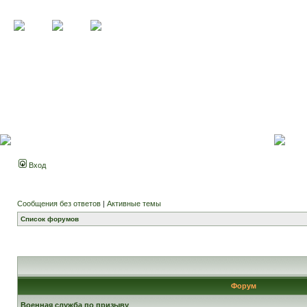
Вход
Сообщения без ответов
|
Активные темы
Список форумов
Форум
Военная служба по призыву