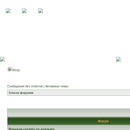
Вход
Сообщения без ответов
|
Активные темы
Список форумов
Форум
Военная служба по призыву