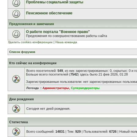
Проблемы социальной защиты
Пенсионное обеспечение
Предложения и замечания
О работе портала "Военное право"
Предложения по совершенствованию работы сайта
Удалить cookies конференции
|
Наша команда
Список форумов
Кто сейчас на конференции
Всего посетителей:
549
, из них зарегистрированных: 0, скрытых: 0 и 
Больше всего посетителей (
7542
) здесь было 21 фев 2026, 01:28
Зарегистрированные пользователи: нет зарегистрированных пользов
Легенда ::
Администраторы
,
Супермодераторы
Дни рождения
Сегодня нет дней рождения.
Статистика
Всего сообщений:
14831
| Тем:
929
| Пользователей:
6726
| Новый пол