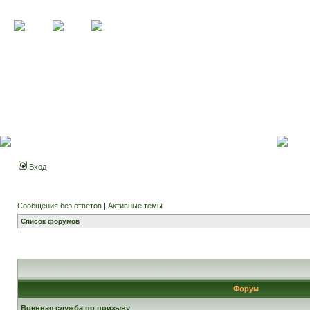
Вход
Сообщения без ответов
|
Активные темы
Список форумов
Форум
Военная служба по призыву