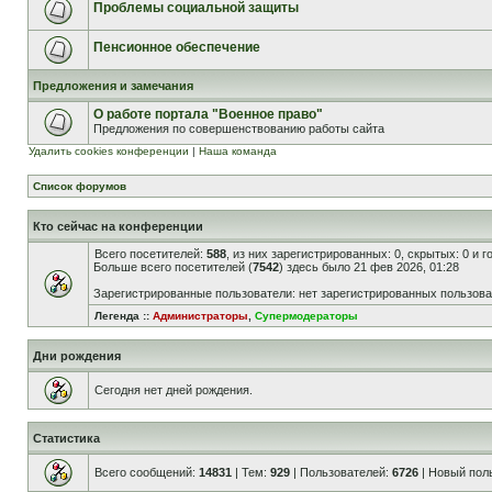
Проблемы социальной защиты
Пенсионное обеспечение
Предложения и замечания
О работе портала "Военное право"
Предложения по совершенствованию работы сайта
Удалить cookies конференции
|
Наша команда
Список форумов
Кто сейчас на конференции
Всего посетителей:
588
, из них зарегистрированных: 0, скрытых: 0 и 
Больше всего посетителей (
7542
) здесь было 21 фев 2026, 01:28
Зарегистрированные пользователи: нет зарегистрированных пользов
Легенда ::
Администраторы
,
Супермодераторы
Дни рождения
Сегодня нет дней рождения.
Статистика
Всего сообщений:
14831
| Тем:
929
| Пользователей:
6726
| Новый пол