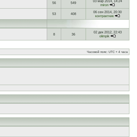
03 мар 2014, 14:24
56
549
miron
06 сен 2014, 20:30
53
408
контрактник
02 дек 2012, 22:43
8
36
olimpik
Часовой пояс: UTC + 4 часа