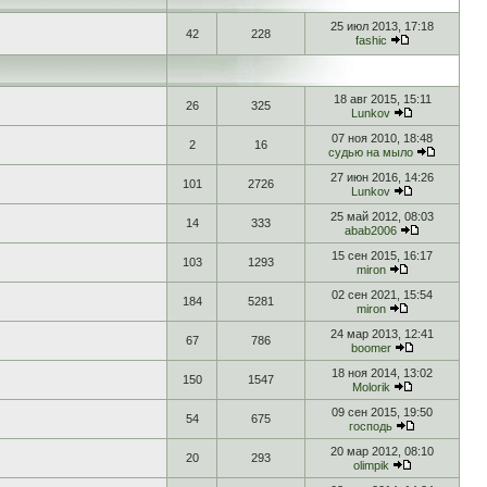
25 июл 2013, 17:18
42
228
fashic
18 авг 2015, 15:11
26
325
Lunkov
07 ноя 2010, 18:48
2
16
судью на мыло
27 июн 2016, 14:26
101
2726
Lunkov
25 май 2012, 08:03
14
333
abab2006
15 сен 2015, 16:17
103
1293
miron
02 сен 2021, 15:54
184
5281
miron
24 мар 2013, 12:41
67
786
boomer
18 ноя 2014, 13:02
150
1547
Molorik
09 сен 2015, 19:50
54
675
господь
20 мар 2012, 08:10
20
293
olimpik