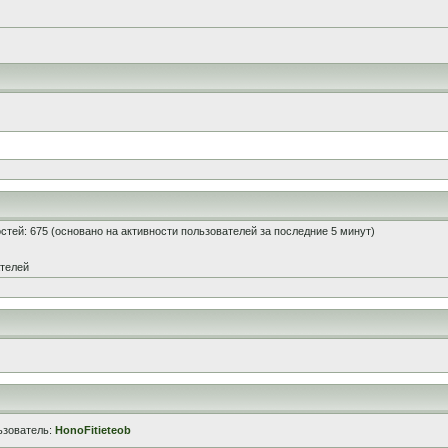
гостей: 675 (основано на активности пользователей за последние 5 минут)
ателей
ьзователь:
HonoFitieteob