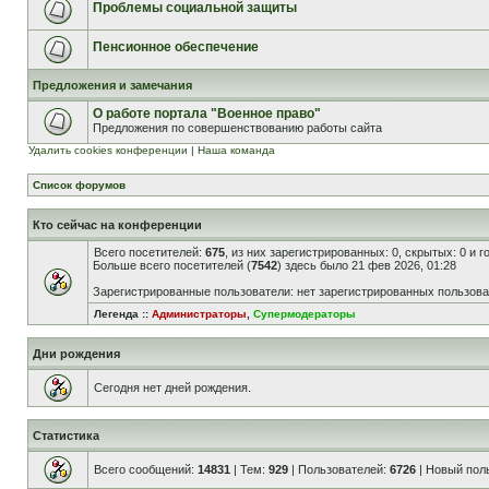
Проблемы социальной защиты
Пенсионное обеспечение
Предложения и замечания
О работе портала "Военное право"
Предложения по совершенствованию работы сайта
Удалить cookies конференции
|
Наша команда
Список форумов
Кто сейчас на конференции
Всего посетителей:
675
, из них зарегистрированных: 0, скрытых: 0 и 
Больше всего посетителей (
7542
) здесь было 21 фев 2026, 01:28
Зарегистрированные пользователи: нет зарегистрированных пользов
Легенда ::
Администраторы
,
Супермодераторы
Дни рождения
Сегодня нет дней рождения.
Статистика
Всего сообщений:
14831
| Тем:
929
| Пользователей:
6726
| Новый пол