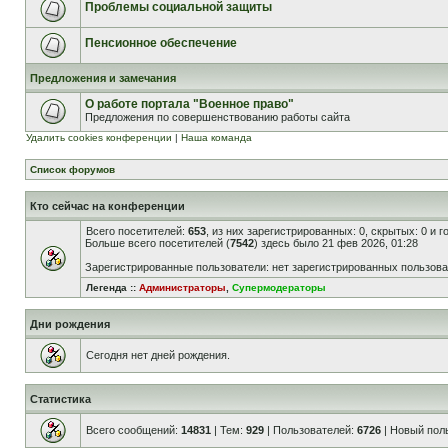
Проблемы социальной защиты
Пенсионное обеспечение
Предложения и замечания
О работе портала "Военное право"
Предложения по совершенствованию работы сайта
Удалить cookies конференции
|
Наша команда
Список форумов
Кто сейчас на конференции
Всего посетителей:
653
, из них зарегистрированных: 0, скрытых: 0 и 
Больше всего посетителей (
7542
) здесь было 21 фев 2026, 01:28
Зарегистрированные пользователи: нет зарегистрированных пользов
Легенда ::
Администраторы
,
Супермодераторы
Дни рождения
Сегодня нет дней рождения.
Статистика
Всего сообщений:
14831
| Тем:
929
| Пользователей:
6726
| Новый пол