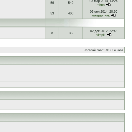
03 мар 2014, 14:24
56
549
miron
06 сен 2014, 20:30
53
408
контрактник
02 дек 2012, 22:43
8
36
olimpik
Часовой пояс: UTC + 4 часа