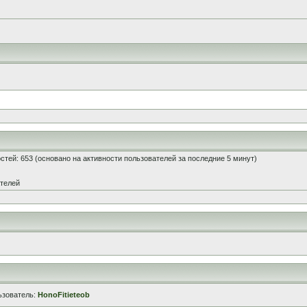
гостей: 653 (основано на активности пользователей за последние 5 минут)
ателей
ьзователь:
HonoFitieteob