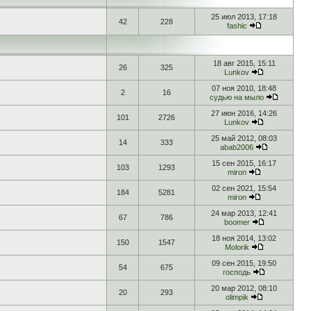
25 июл 2013, 17:18
42
228
fashic
18 авг 2015, 15:11
26
325
Lunkov
07 ноя 2010, 18:48
2
16
судью на мыло
27 июн 2016, 14:26
101
2726
Lunkov
25 май 2012, 08:03
14
333
abab2006
15 сен 2015, 16:17
103
1293
miron
02 сен 2021, 15:54
184
5281
miron
24 мар 2013, 12:41
67
786
boomer
18 ноя 2014, 13:02
150
1547
Molorik
09 сен 2015, 19:50
54
675
господь
20 мар 2012, 08:10
20
293
olimpik