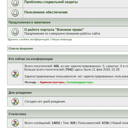
Проблемы социальной защиты
Пенсионное обеспечение
Предложения и замечания
О работе портала "Военное право"
Предложения по совершенствованию работы сайта
Удалить cookies конференции
|
Наша команда
Список форумов
Кто сейчас на конференции
Всего посетителей:
666
, из них зарегистрированных: 0, скрытых: 0 и 
Больше всего посетителей (
7542
) здесь было 21 фев 2026, 01:28
Зарегистрированные пользователи: нет зарегистрированных пользов
Легенда ::
Администраторы
,
Супермодераторы
Дни рождения
Сегодня нет дней рождения.
Статистика
Всего сообщений:
14831
| Тем:
929
| Пользователей:
6726
| Новый пол