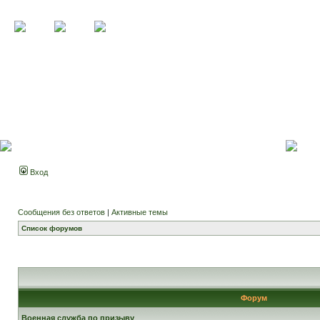
Вход
Сообщения без ответов
|
Активные темы
Список форумов
Форум
Военная служба по призыву