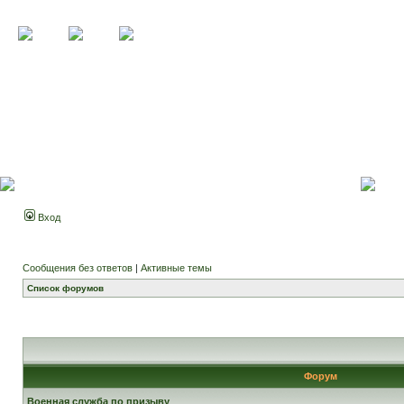
Вход
Сообщения без ответов
|
Активные темы
Список форумов
Форум
Военная служба по призыву