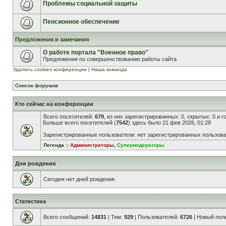
Проблемы социальной защиты
Пенсионное обеспечение
Предложения и замечания
О работе портала "Военное право"
Предложения по совершенствованию работы сайта
Удалить cookies конференции
|
Наша команда
Список форумов
Кто сейчас на конференции
Всего посетителей:
679
, из них зарегистрированных: 0, скрытых: 0 и 
Больше всего посетителей (
7542
) здесь было 21 фев 2026, 01:28
Зарегистрированные пользователи: нет зарегистрированных пользов
Легенда ::
Администраторы
,
Супермодераторы
Дни рождения
Сегодня нет дней рождения.
Статистика
Всего сообщений:
14831
| Тем:
929
| Пользователей:
6726
| Новый пол