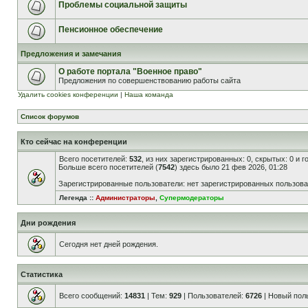
Проблемы социальной защиты
Пенсионное обеспечение
Предложения и замечания
О работе портала "Военное право"
Предложения по совершенствованию работы сайта
Удалить cookies конференции
|
Наша команда
Список форумов
Кто сейчас на конференции
Всего посетителей:
532
, из них зарегистрированных: 0, скрытых: 0 и 
Больше всего посетителей (
7542
) здесь было 21 фев 2026, 01:28
Зарегистрированные пользователи: нет зарегистрированных пользов
Легенда ::
Администраторы
,
Супермодераторы
Дни рождения
Сегодня нет дней рождения.
Статистика
Всего сообщений:
14831
| Тем:
929
| Пользователей:
6726
| Новый пол