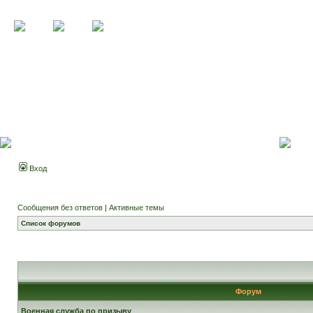
Вход
Сообщения без ответов
|
Активные темы
Список форумов
Форум
Военная служба по призыву