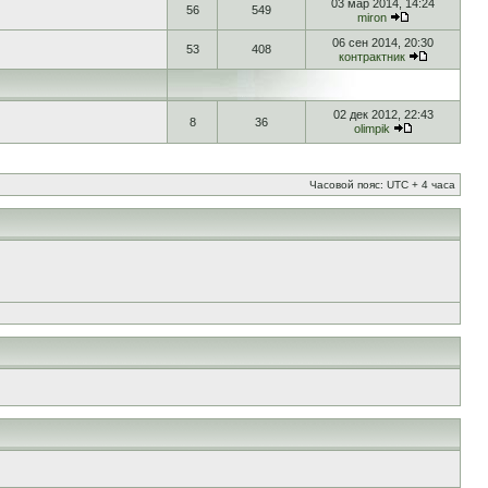
03 мар 2014, 14:24
56
549
miron
06 сен 2014, 20:30
53
408
контрактник
02 дек 2012, 22:43
8
36
olimpik
Часовой пояс: UTC + 4 часа