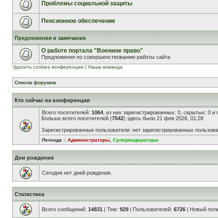
Проблемы социальной защиты
Пенсионное обеспечение
Предложения и замечания
О работе портала "Военное право"
Предложения по совершенствованию работы сайта
Удалить cookies конференции
|
Наша команда
Список форумов
Кто сейчас на конференции
Всего посетителей:
1064
, из них зарегистрированных: 0, скрытых: 0 и
Больше всего посетителей (
7542
) здесь было 21 фев 2026, 01:28
Зарегистрированные пользователи: нет зарегистрированных пользов
Легенда ::
Администраторы
,
Супермодераторы
Дни рождения
Сегодня нет дней рождения.
Статистика
Всего сообщений:
14831
| Тем:
929
| Пользователей:
6726
| Новый пол