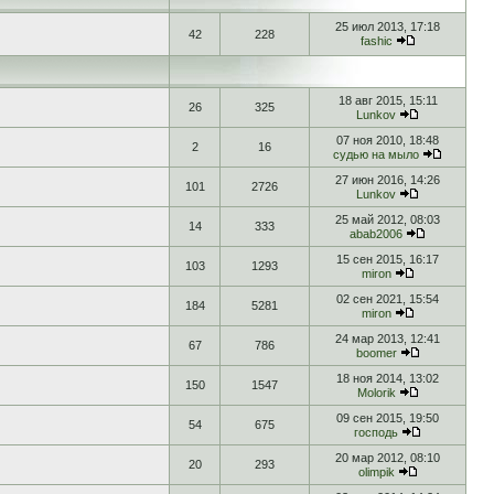
25 июл 2013, 17:18
42
228
fashic
18 авг 2015, 15:11
26
325
Lunkov
07 ноя 2010, 18:48
2
16
судью на мыло
27 июн 2016, 14:26
101
2726
Lunkov
25 май 2012, 08:03
14
333
abab2006
15 сен 2015, 16:17
103
1293
miron
02 сен 2021, 15:54
184
5281
miron
24 мар 2013, 12:41
67
786
boomer
18 ноя 2014, 13:02
150
1547
Molorik
09 сен 2015, 19:50
54
675
господь
20 мар 2012, 08:10
20
293
olimpik