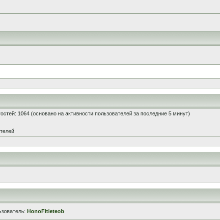
 гостей: 1064 (основано на активности пользователей за последние 5 минут)
ателей
ьзователь:
HonoFitieteob