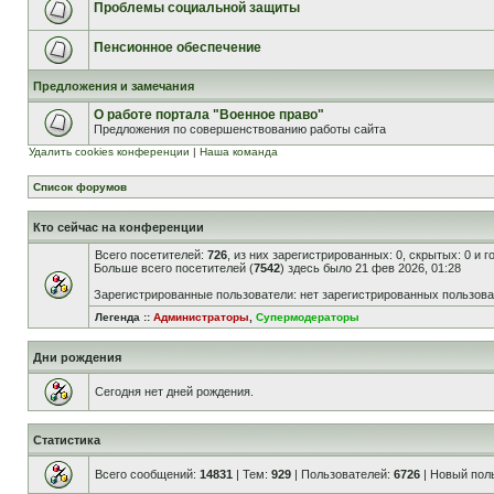
Проблемы социальной защиты
Пенсионное обеспечение
Предложения и замечания
О работе портала "Военное право"
Предложения по совершенствованию работы сайта
Удалить cookies конференции
|
Наша команда
Список форумов
Кто сейчас на конференции
Всего посетителей:
726
, из них зарегистрированных: 0, скрытых: 0 и 
Больше всего посетителей (
7542
) здесь было 21 фев 2026, 01:28
Зарегистрированные пользователи: нет зарегистрированных пользов
Легенда ::
Администраторы
,
Супермодераторы
Дни рождения
Сегодня нет дней рождения.
Статистика
Всего сообщений:
14831
| Тем:
929
| Пользователей:
6726
| Новый пол