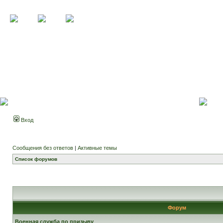
Вход
Сообщения без ответов
|
Активные темы
Список форумов
Форум
Военная служба по призыву