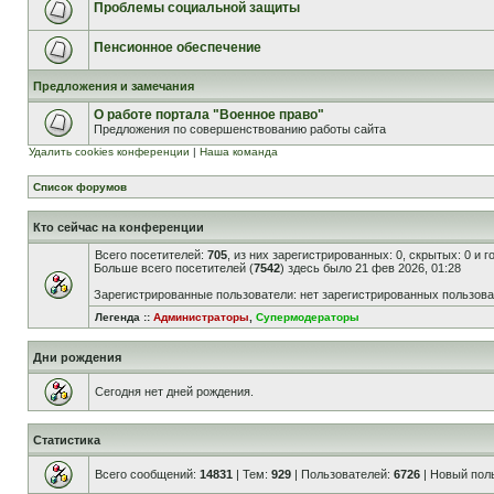
Проблемы социальной защиты
Пенсионное обеспечение
Предложения и замечания
О работе портала "Военное право"
Предложения по совершенствованию работы сайта
Удалить cookies конференции
|
Наша команда
Список форумов
Кто сейчас на конференции
Всего посетителей:
705
, из них зарегистрированных: 0, скрытых: 0 и 
Больше всего посетителей (
7542
) здесь было 21 фев 2026, 01:28
Зарегистрированные пользователи: нет зарегистрированных пользов
Легенда ::
Администраторы
,
Супермодераторы
Дни рождения
Сегодня нет дней рождения.
Статистика
Всего сообщений:
14831
| Тем:
929
| Пользователей:
6726
| Новый пол