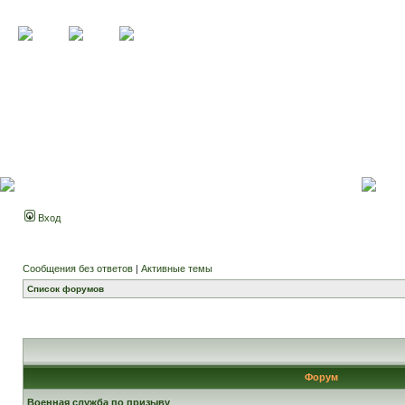
Вход
Сообщения без ответов
|
Активные темы
Список форумов
Форум
Военная служба по призыву