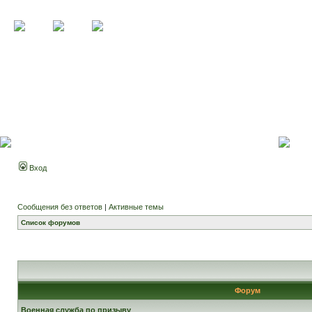
Вход
Сообщения без ответов
|
Активные темы
Список форумов
Форум
Военная служба по призыву