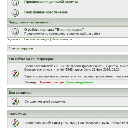
Проблемы социальной защиты
Пенсионное обеспечение
Предложения и замечания
О работе портала "Военное право"
Предложения по совершенствованию работы сайта
Удалить cookies конференции
|
Наша команда
Список форумов
Кто сейчас на конференции
Всего посетителей:
721
, из них зарегистрированных: 0, скрытых: 0 и 
Больше всего посетителей (
7542
) здесь было 21 фев 2026, 01:28
Зарегистрированные пользователи: нет зарегистрированных пользов
Легенда ::
Администраторы
,
Супермодераторы
Дни рождения
Сегодня нет дней рождения.
Статистика
Всего сообщений:
14831
| Тем:
929
| Пользователей:
6726
| Новый пол