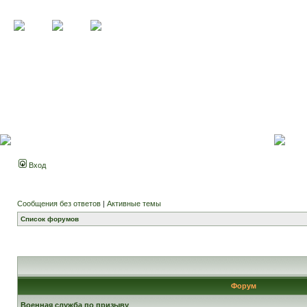
Вход
Сообщения без ответов
|
Активные темы
Список форумов
Форум
Военная служба по призыву