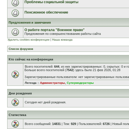
Проблемы социальной защиты
Пенсионное обеспечение
Предложения и замечания
О работе портала "Военное право"
Предложения по совершенствованию работы сайта
Удалить cookies конференции
|
Наша команда
Список форумов
Кто сейчас на конференции
Всего посетителей:
644
, из них зарегистрированных: 0, скрытых: 0 и 
Больше всего посетителей (
7542
) здесь было 21 фев 2026, 01:28
Зарегистрированные пользователи: нет зарегистрированных пользов
Легенда ::
Администраторы
,
Супермодераторы
Дни рождения
Сегодня нет дней рождения.
Статистика
Всего сообщений:
14831
| Тем:
929
| Пользователей:
6726
| Новый пол