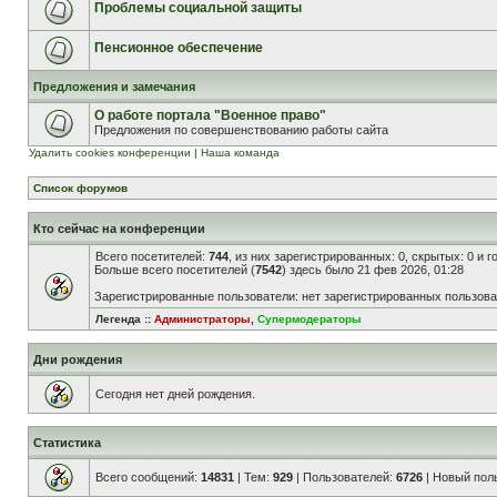
Проблемы социальной защиты
Пенсионное обеспечение
Предложения и замечания
О работе портала "Военное право"
Предложения по совершенствованию работы сайта
Удалить cookies конференции
|
Наша команда
Список форумов
Кто сейчас на конференции
Всего посетителей:
744
, из них зарегистрированных: 0, скрытых: 0 и 
Больше всего посетителей (
7542
) здесь было 21 фев 2026, 01:28
Зарегистрированные пользователи: нет зарегистрированных пользов
Легенда ::
Администраторы
,
Супермодераторы
Дни рождения
Сегодня нет дней рождения.
Статистика
Всего сообщений:
14831
| Тем:
929
| Пользователей:
6726
| Новый пол