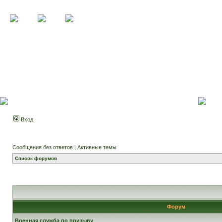
Вход
Сообщения без ответов
|
Активные темы
Список форумов
Форум
Военная служба по призыву