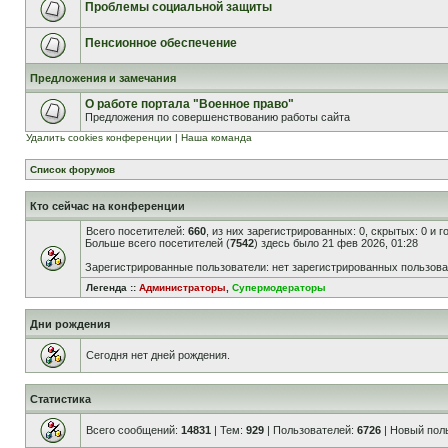
Проблемы социальной защиты
Пенсионное обеспечение
Предложения и замечания
О работе портала "Военное право"
Предложения по совершенствованию работы сайта
Удалить cookies конференции
|
Наша команда
Список форумов
Кто сейчас на конференции
Всего посетителей:
660
, из них зарегистрированных: 0, скрытых: 0 и 
Больше всего посетителей (
7542
) здесь было 21 фев 2026, 01:28
Зарегистрированные пользователи: нет зарегистрированных пользов
Легенда ::
Администраторы
,
Супермодераторы
Дни рождения
Сегодня нет дней рождения.
Статистика
Всего сообщений:
14831
| Тем:
929
| Пользователей:
6726
| Новый пол