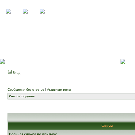
Вход
Сообщения без ответов
|
Активные темы
Список форумов
Форум
Военная служба по призыву