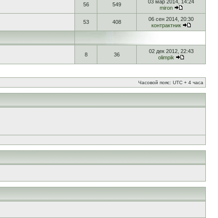
03 мар 2014, 14:24
56
549
miron
06 сен 2014, 20:30
53
408
контрактник
02 дек 2012, 22:43
8
36
olimpik
Часовой пояс: UTC + 4 часа