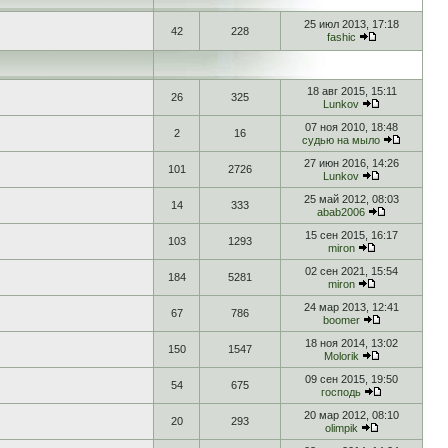
25 июл 2013, 17:18
42
228
fashic
18 авг 2015, 15:11
26
325
Lunkov
07 ноя 2010, 18:48
2
16
судью на мыло
27 июн 2016, 14:26
101
2726
Lunkov
25 май 2012, 08:03
14
333
abab2006
15 сен 2015, 16:17
103
1293
miron
02 сен 2021, 15:54
184
5281
miron
24 мар 2013, 12:41
67
786
boomer
18 ноя 2014, 13:02
150
1547
Molorik
09 сен 2015, 19:50
54
675
господь
20 мар 2012, 08:10
20
293
olimpik