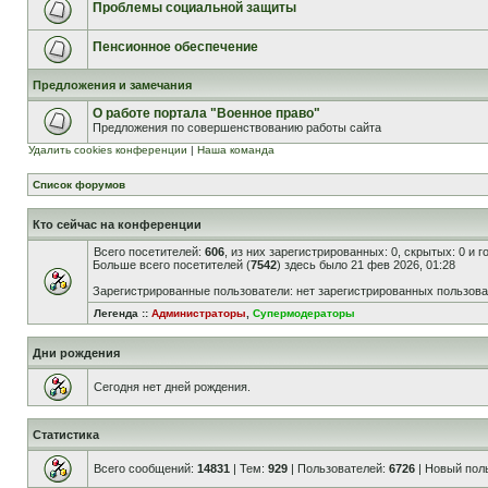
Проблемы социальной защиты
Пенсионное обеспечение
Предложения и замечания
О работе портала "Военное право"
Предложения по совершенствованию работы сайта
Удалить cookies конференции
|
Наша команда
Список форумов
Кто сейчас на конференции
Всего посетителей:
606
, из них зарегистрированных: 0, скрытых: 0 и 
Больше всего посетителей (
7542
) здесь было 21 фев 2026, 01:28
Зарегистрированные пользователи: нет зарегистрированных пользов
Легенда ::
Администраторы
,
Супермодераторы
Дни рождения
Сегодня нет дней рождения.
Статистика
Всего сообщений:
14831
| Тем:
929
| Пользователей:
6726
| Новый пол