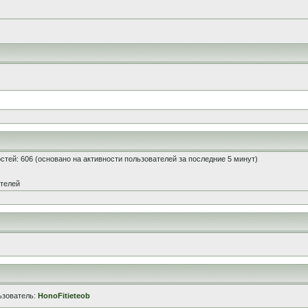
гостей: 606 (основано на активности пользователей за последние 5 минут)
ателей
ьзователь:
HonoFitieteob