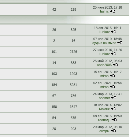
25 июл 2013, 17:18
42
228
fashic
18 авг 2015, 15:11
26
325
Lunkov
07 ноя 2010, 18:48
2
16
судью на мыло
27 июн 2016, 14:26
101
2726
Lunkov
25 май 2012, 08:03
14
333
abab2006
15 сен 2015, 16:17
103
1293
miron
02 сен 2021, 15:54
184
5281
miron
24 мар 2013, 12:41
67
786
boomer
18 ноя 2014, 13:02
150
1547
Molorik
09 сен 2015, 19:50
54
675
господь
20 мар 2012, 08:10
20
293
olimpik