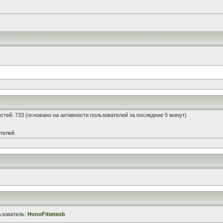
гостей: 733 (основано на активности пользователей за последние 5 минут)
ателей
ьзователь:
HonoFitieteob