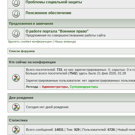
Проблемы социальной защиты
Пенсионное обеспечение
Предложения и замечания
О работе портала "Военное право"
Предложения по совершенствованию работы сайта
Удалить cookies конференции
|
Наша команда
Список форумов
Кто сейчас на конференции
Всего посетителей:
733
, из них зарегистрированных: 0, скрытых: 0 и 
Больше всего посетителей (
7542
) здесь было 21 фев 2026, 01:28
Зарегистрированные пользователи: нет зарегистрированных пользов
Легенда ::
Администраторы
,
Супермодераторы
Дни рождения
Сегодня нет дней рождения.
Статистика
Всего сообщений:
14831
| Тем:
929
| Пользователей:
6726
| Новый пол