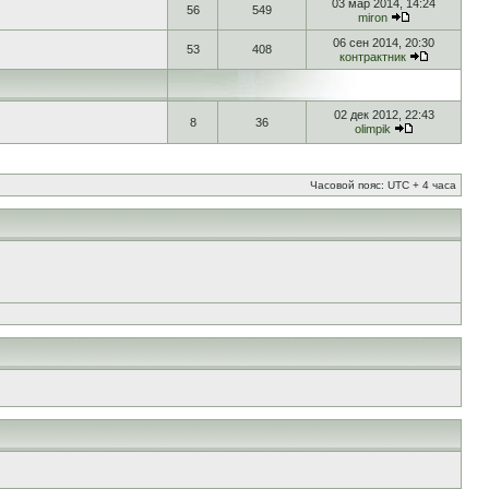
03 мар 2014, 14:24
56
549
miron
06 сен 2014, 20:30
53
408
контрактник
02 дек 2012, 22:43
8
36
olimpik
Часовой пояс: UTC + 4 часа