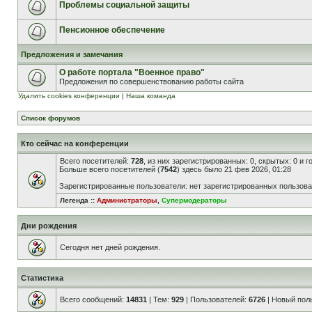
Проблемы социальной защиты
Пенсионное обеспечение
Предложения и замечания
О работе портала "Военное право"
Предложения по совершенствованию работы сайта
Удалить cookies конференции
|
Наша команда
Список форумов
Кто сейчас на конференции
Всего посетителей:
728
, из них зарегистрированных: 0, скрытых: 0 и 
Больше всего посетителей (
7542
) здесь было 21 фев 2026, 01:28
Зарегистрированные пользователи: нет зарегистрированных пользов
Легенда ::
Администраторы
,
Супермодераторы
Дни рождения
Сегодня нет дней рождения.
Статистика
Всего сообщений:
14831
| Тем:
929
| Пользователей:
6726
| Новый пол