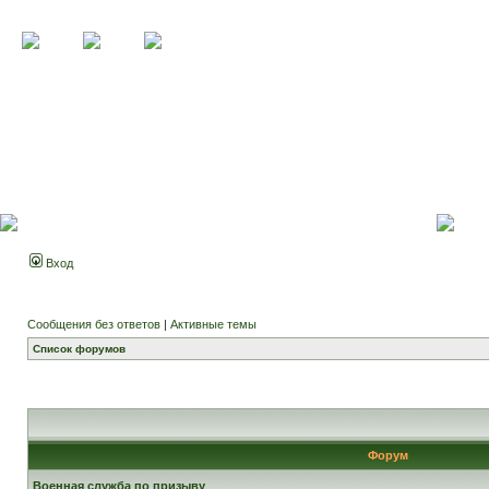
Вход
Сообщения без ответов
|
Активные темы
Список форумов
Форум
Военная служба по призыву