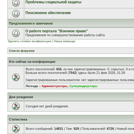
Проблемы социальной защиты
Пенсионное обеспечение
Предложения и замечания
О работе портала "Военное право"
Предложения по совершенствованию работы сайта
Удалить cookies конференции
|
Наша команда
Список форумов
Кто сейчас на конференции
Всего посетителей:
656
, из них зарегистрированных: 0, скрытых: 0 и 
Больше всего посетителей (
7542
) здесь было 21 фев 2026, 01:28
Зарегистрированные пользователи: нет зарегистрированных пользов
Легенда ::
Администраторы
,
Супермодераторы
Дни рождения
Сегодня нет дней рождения.
Статистика
Всего сообщений:
14831
| Тем:
929
| Пользователей:
6726
| Новый пол