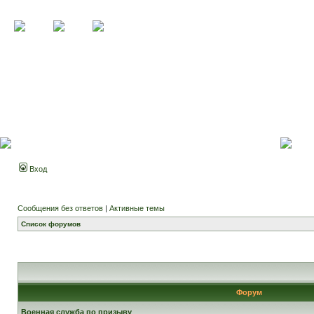
Вход
Сообщения без ответов
|
Активные темы
Список форумов
Форум
Военная служба по призыву