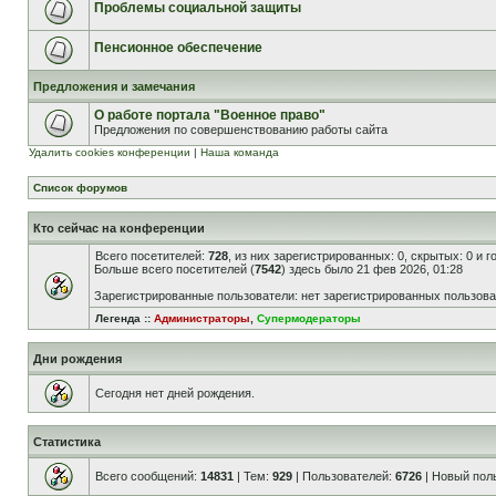
Проблемы социальной защиты
Пенсионное обеспечение
Предложения и замечания
О работе портала "Военное право"
Предложения по совершенствованию работы сайта
Удалить cookies конференции
|
Наша команда
Список форумов
Кто сейчас на конференции
Всего посетителей:
728
, из них зарегистрированных: 0, скрытых: 0 и 
Больше всего посетителей (
7542
) здесь было 21 фев 2026, 01:28
Зарегистрированные пользователи: нет зарегистрированных пользов
Легенда ::
Администраторы
,
Супермодераторы
Дни рождения
Сегодня нет дней рождения.
Статистика
Всего сообщений:
14831
| Тем:
929
| Пользователей:
6726
| Новый пол