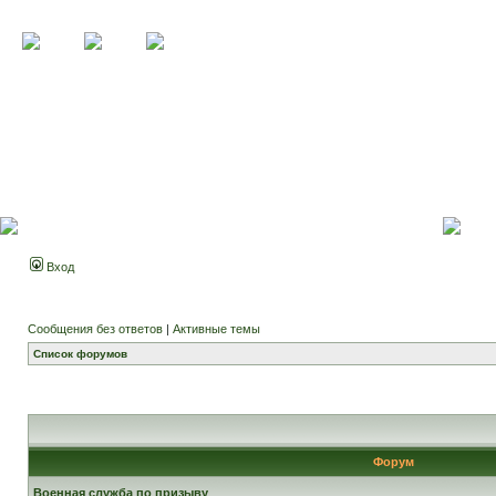
Вход
Сообщения без ответов
|
Активные темы
Список форумов
Форум
Военная служба по призыву