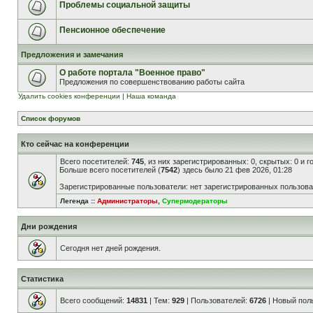
Проблемы социальной защиты
Пенсионное обеспечение
Предложения и замечания
О работе портала "Военное право"
Предложения по совершенствованию работы сайта
Удалить cookies конференции
|
Наша команда
Список форумов
Кто сейчас на конференции
Всего посетителей:
745
, из них зарегистрированных: 0, скрытых: 0 и 
Больше всего посетителей (
7542
) здесь было 21 фев 2026, 01:28
Зарегистрированные пользователи: нет зарегистрированных пользов
Легенда ::
Администраторы
,
Супермодераторы
Дни рождения
Сегодня нет дней рождения.
Статистика
Всего сообщений:
14831
| Тем:
929
| Пользователей:
6726
| Новый пол