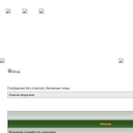
Вход
Сообщения без ответов
|
Активные темы
Список форумов
Форум
Военная служба по призыву