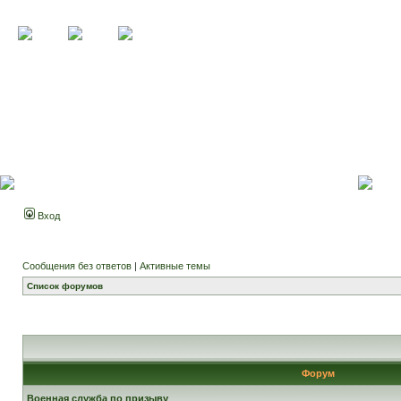
Вход
Сообщения без ответов
|
Активные темы
Список форумов
Форум
Военная служба по призыву