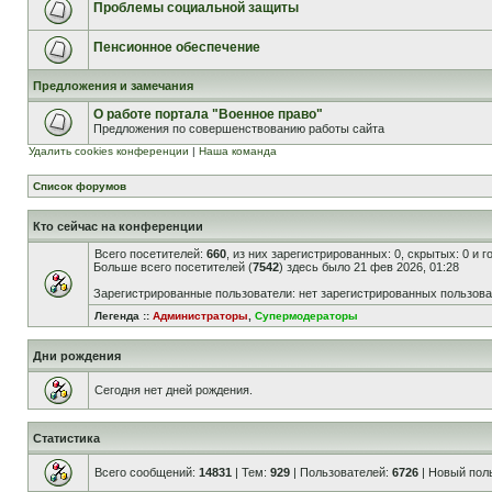
Проблемы социальной защиты
Пенсионное обеспечение
Предложения и замечания
О работе портала "Военное право"
Предложения по совершенствованию работы сайта
Удалить cookies конференции
|
Наша команда
Список форумов
Кто сейчас на конференции
Всего посетителей:
660
, из них зарегистрированных: 0, скрытых: 0 и 
Больше всего посетителей (
7542
) здесь было 21 фев 2026, 01:28
Зарегистрированные пользователи: нет зарегистрированных пользов
Легенда ::
Администраторы
,
Супермодераторы
Дни рождения
Сегодня нет дней рождения.
Статистика
Всего сообщений:
14831
| Тем:
929
| Пользователей:
6726
| Новый пол