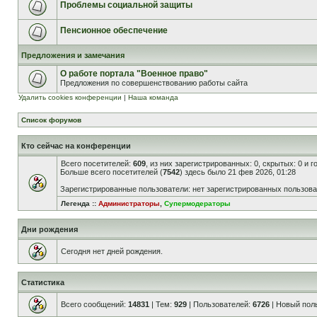
Проблемы социальной защиты
Пенсионное обеспечение
Предложения и замечания
О работе портала "Военное право"
Предложения по совершенствованию работы сайта
Удалить cookies конференции
|
Наша команда
Список форумов
Кто сейчас на конференции
Всего посетителей:
609
, из них зарегистрированных: 0, скрытых: 0 и 
Больше всего посетителей (
7542
) здесь было 21 фев 2026, 01:28
Зарегистрированные пользователи: нет зарегистрированных пользов
Легенда ::
Администраторы
,
Супермодераторы
Дни рождения
Сегодня нет дней рождения.
Статистика
Всего сообщений:
14831
| Тем:
929
| Пользователей:
6726
| Новый пол