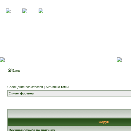
Вход
Сообщения без ответов
|
Активные темы
Список форумов
Форум
Военная служба по призыву