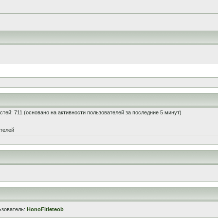
гостей: 711 (основано на активности пользователей за последние 5 минут)
ателей
ьзователь:
HonoFitieteob