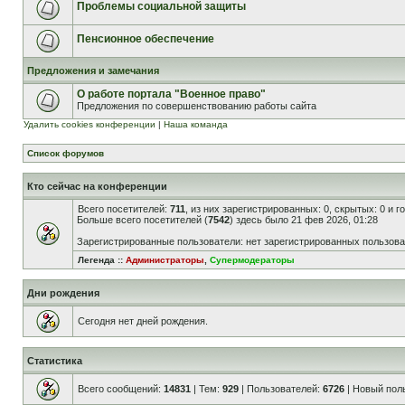
Проблемы социальной защиты
Пенсионное обеспечение
Предложения и замечания
О работе портала "Военное право"
Предложения по совершенствованию работы сайта
Удалить cookies конференции
|
Наша команда
Список форумов
Кто сейчас на конференции
Всего посетителей:
711
, из них зарегистрированных: 0, скрытых: 0 и 
Больше всего посетителей (
7542
) здесь было 21 фев 2026, 01:28
Зарегистрированные пользователи: нет зарегистрированных пользов
Легенда ::
Администраторы
,
Супермодераторы
Дни рождения
Сегодня нет дней рождения.
Статистика
Всего сообщений:
14831
| Тем:
929
| Пользователей:
6726
| Новый пол