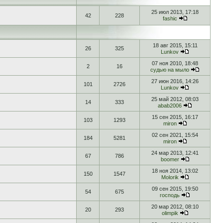
25 июл 2013, 17:18
42
228
fashic
18 авг 2015, 15:11
26
325
Lunkov
07 ноя 2010, 18:48
2
16
судью на мыло
27 июн 2016, 14:26
101
2726
Lunkov
25 май 2012, 08:03
14
333
abab2006
15 сен 2015, 16:17
103
1293
miron
02 сен 2021, 15:54
184
5281
miron
24 мар 2013, 12:41
67
786
boomer
18 ноя 2014, 13:02
150
1547
Molorik
09 сен 2015, 19:50
54
675
господь
20 мар 2012, 08:10
20
293
olimpik