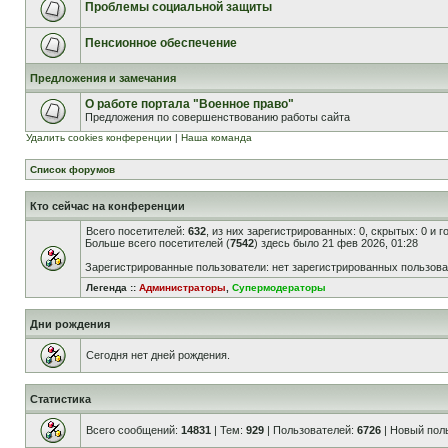
Проблемы социальной защиты
Пенсионное обеспечение
Предложения и замечания
О работе портала "Военное право"
Предложения по совершенствованию работы сайта
Удалить cookies конференции
|
Наша команда
Список форумов
Кто сейчас на конференции
Всего посетителей:
632
, из них зарегистрированных: 0, скрытых: 0 и 
Больше всего посетителей (
7542
) здесь было 21 фев 2026, 01:28
Зарегистрированные пользователи: нет зарегистрированных пользов
Легенда ::
Администраторы
,
Супермодераторы
Дни рождения
Сегодня нет дней рождения.
Статистика
Всего сообщений:
14831
| Тем:
929
| Пользователей:
6726
| Новый пол