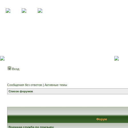
Вход
Сообщения без ответов
|
Активные темы
Список форумов
Форум
Военная служба по призыву