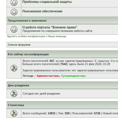
Проблемы социальной защиты
Пенсионное обеспечение
Предложения и замечания
О работе портала "Военное право"
Предложения по совершенствованию работы сайта
Удалить cookies конференции
|
Наша команда
Список форумов
Кто сейчас на конференции
Всего посетителей:
667
, из них зарегистрированных: 0, скрытых: 0 и 
Больше всего посетителей (
7542
) здесь было 21 фев 2026, 01:28
Зарегистрированные пользователи: нет зарегистрированных пользов
Легенда ::
Администраторы
,
Супермодераторы
Дни рождения
Сегодня нет дней рождения.
Статистика
Всего сообщений:
14831
| Тем:
929
| Пользователей:
6726
| Новый пол