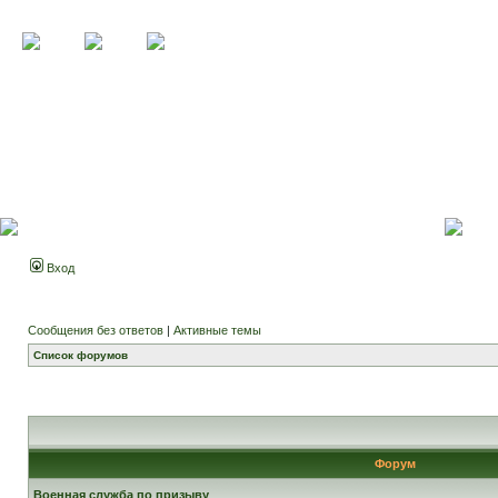
Вход
Сообщения без ответов
|
Активные темы
Список форумов
Форум
Военная служба по призыву