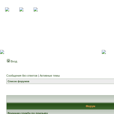
Вход
Сообщения без ответов
|
Активные темы
Список форумов
Форум
Военная служба по призыву