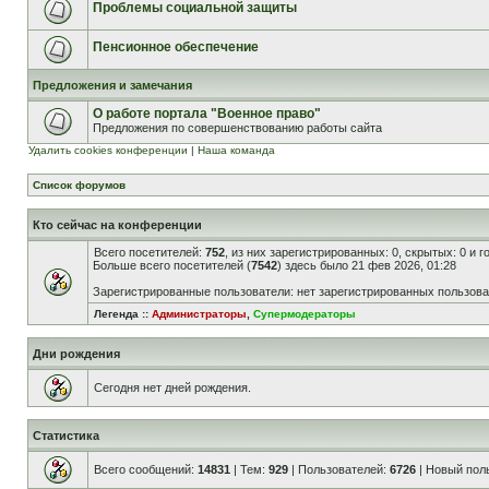
Проблемы социальной защиты
Пенсионное обеспечение
Предложения и замечания
О работе портала "Военное право"
Предложения по совершенствованию работы сайта
Удалить cookies конференции
|
Наша команда
Список форумов
Кто сейчас на конференции
Всего посетителей:
752
, из них зарегистрированных: 0, скрытых: 0 и 
Больше всего посетителей (
7542
) здесь было 21 фев 2026, 01:28
Зарегистрированные пользователи: нет зарегистрированных пользов
Легенда ::
Администраторы
,
Супермодераторы
Дни рождения
Сегодня нет дней рождения.
Статистика
Всего сообщений:
14831
| Тем:
929
| Пользователей:
6726
| Новый пол