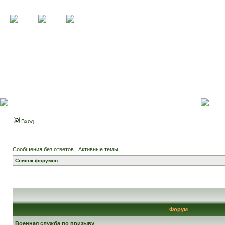
Вход
Сообщения без ответов
|
Активные темы
Список форумов
Форум
Военная служба по призыву