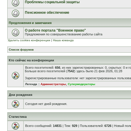
Проблемы социальной защиты
Пенсионное обеспечение
Предложения и замечания
О работе портала "Военное право"
Предложения по совершенствованию работы сайта
Удалить cookies конференции
|
Наша команда
Список форумов
Кто сейчас на конференции
Всего посетителей:
656
, из них зарегистрированных: 0, скрытых: 0 и 
Больше всего посетителей (
7542
) здесь было 21 фев 2026, 01:28
Зарегистрированные пользователи: нет зарегистрированных пользов
Легенда ::
Администраторы
,
Супермодераторы
Дни рождения
Сегодня нет дней рождения.
Статистика
Всего сообщений:
14831
| Тем:
929
| Пользователей:
6726
| Новый пол