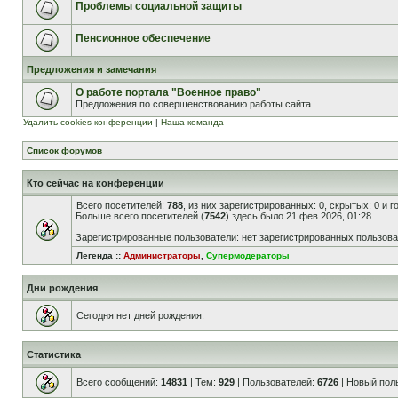
Проблемы социальной защиты
Пенсионное обеспечение
Предложения и замечания
О работе портала "Военное право"
Предложения по совершенствованию работы сайта
Удалить cookies конференции
|
Наша команда
Список форумов
Кто сейчас на конференции
Всего посетителей:
788
, из них зарегистрированных: 0, скрытых: 0 и 
Больше всего посетителей (
7542
) здесь было 21 фев 2026, 01:28
Зарегистрированные пользователи: нет зарегистрированных пользов
Легенда ::
Администраторы
,
Супермодераторы
Дни рождения
Сегодня нет дней рождения.
Статистика
Всего сообщений:
14831
| Тем:
929
| Пользователей:
6726
| Новый пол