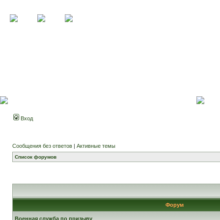
Вход
Сообщения без ответов
|
Активные темы
Список форумов
Форум
Военная служба по призыву