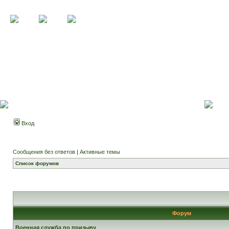
Вход
Сообщения без ответов
|
Активные темы
Список форумов
Форум
Военная служба по призыву