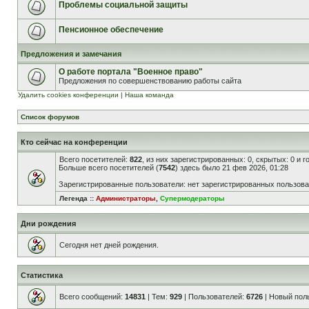
Проблемы социальной защиты
Пенсионное обеспечение
Предложения и замечания
О работе портала "Военное право"
Предложения по совершенствованию работы сайта
Удалить cookies конференции
|
Наша команда
Список форумов
Кто сейчас на конференции
Всего посетителей:
822
, из них зарегистрированных: 0, скрытых: 0 и 
Больше всего посетителей (
7542
) здесь было 21 фев 2026, 01:28
Зарегистрированные пользователи: нет зарегистрированных пользов
Легенда ::
Администраторы
,
Супермодераторы
Дни рождения
Сегодня нет дней рождения.
Статистика
Всего сообщений:
14831
| Тем:
929
| Пользователей:
6726
| Новый пол