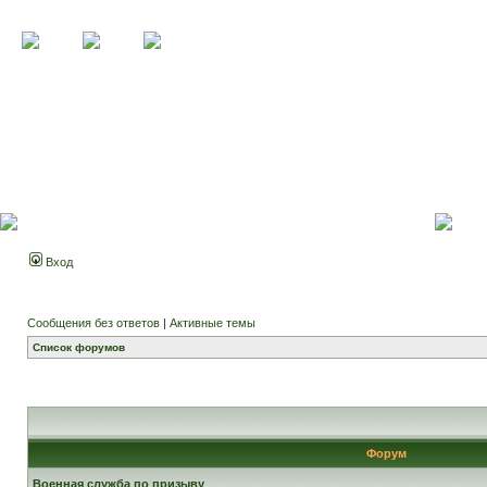
Вход
Сообщения без ответов
|
Активные темы
Список форумов
Форум
Военная служба по призыву