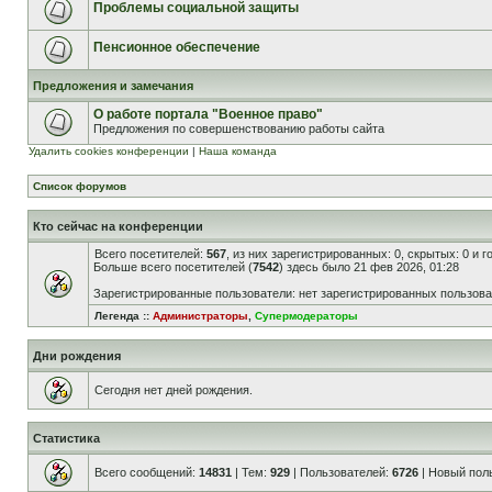
Проблемы социальной защиты
Пенсионное обеспечение
Предложения и замечания
О работе портала "Военное право"
Предложения по совершенствованию работы сайта
Удалить cookies конференции
|
Наша команда
Список форумов
Кто сейчас на конференции
Всего посетителей:
567
, из них зарегистрированных: 0, скрытых: 0 и 
Больше всего посетителей (
7542
) здесь было 21 фев 2026, 01:28
Зарегистрированные пользователи: нет зарегистрированных пользов
Легенда ::
Администраторы
,
Супермодераторы
Дни рождения
Сегодня нет дней рождения.
Статистика
Всего сообщений:
14831
| Тем:
929
| Пользователей:
6726
| Новый пол