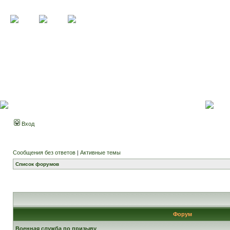
Вход
Сообщения без ответов
|
Активные темы
Список форумов
Форум
Военная служба по призыву