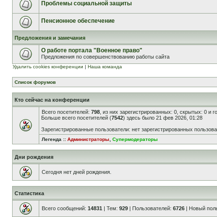
Проблемы социальной защиты
Пенсионное обеспечение
Предложения и замечания
О работе портала "Военное право"
Предложения по совершенствованию работы сайта
Удалить cookies конференции
|
Наша команда
Список форумов
Кто сейчас на конференции
Всего посетителей:
798
, из них зарегистрированных: 0, скрытых: 0 и 
Больше всего посетителей (
7542
) здесь было 21 фев 2026, 01:28
Зарегистрированные пользователи: нет зарегистрированных пользов
Легенда ::
Администраторы
,
Супермодераторы
Дни рождения
Сегодня нет дней рождения.
Статистика
Всего сообщений:
14831
| Тем:
929
| Пользователей:
6726
| Новый пол