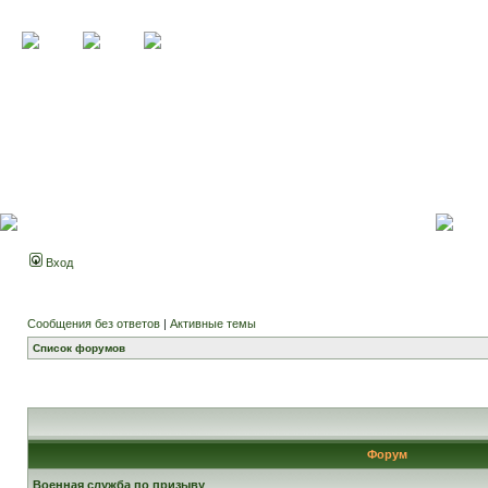
Вход
Сообщения без ответов
|
Активные темы
Список форумов
Форум
Военная служба по призыву