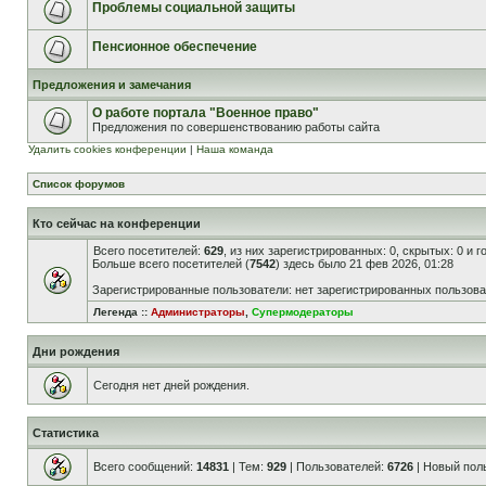
Проблемы социальной защиты
Пенсионное обеспечение
Предложения и замечания
О работе портала "Военное право"
Предложения по совершенствованию работы сайта
Удалить cookies конференции
|
Наша команда
Список форумов
Кто сейчас на конференции
Всего посетителей:
629
, из них зарегистрированных: 0, скрытых: 0 и 
Больше всего посетителей (
7542
) здесь было 21 фев 2026, 01:28
Зарегистрированные пользователи: нет зарегистрированных пользов
Легенда ::
Администраторы
,
Супермодераторы
Дни рождения
Сегодня нет дней рождения.
Статистика
Всего сообщений:
14831
| Тем:
929
| Пользователей:
6726
| Новый пол