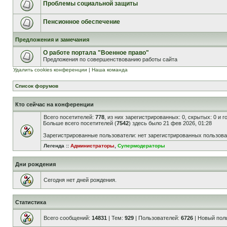
Проблемы социальной защиты
Пенсионное обеспечение
Предложения и замечания
О работе портала "Военное право"
Предложения по совершенствованию работы сайта
Удалить cookies конференции
|
Наша команда
Список форумов
Кто сейчас на конференции
Всего посетителей:
778
, из них зарегистрированных: 0, скрытых: 0 и 
Больше всего посетителей (
7542
) здесь было 21 фев 2026, 01:28
Зарегистрированные пользователи: нет зарегистрированных пользов
Легенда ::
Администраторы
,
Супермодераторы
Дни рождения
Сегодня нет дней рождения.
Статистика
Всего сообщений:
14831
| Тем:
929
| Пользователей:
6726
| Новый пол