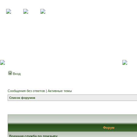
Вход
Сообщения без ответов
|
Активные темы
Список форумов
Форум
Военная служба по призыву