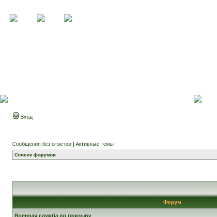
Вход
Сообщения без ответов
|
Активные темы
Список форумов
Форум
Военная служба по призыву