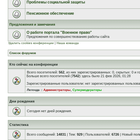
Проблемы социальной защиты
Пенсионное обеспечение
Предложения и замечания
О работе портала "Военное право"
Предложения по совершенствованию работы сайта
Удалить cookies конференции
|
Наша команда
Список форумов
Кто сейчас на конференции
Всего посетителей:
562
, из них зарегистрированных: 0, скрытых: 0 и 
Больше всего посетителей (
7542
) здесь было 21 фев 2026, 01:28
Зарегистрированные пользователи: нет зарегистрированных пользов
Легенда ::
Администраторы
,
Супермодераторы
Дни рождения
Сегодня нет дней рождения.
Статистика
Всего сообщений:
14831
| Тем:
929
| Пользователей:
6726
| Новый пол