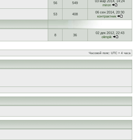
03 мар 2014, 14:24
56
549
miron
06 сен 2014, 20:30
53
408
контрактник
02 дек 2012, 22:43
8
36
olimpik
Часовой пояс: UTC + 4 часа