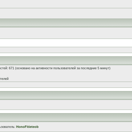
гостей: 671 (основано на активности пользователей за последние 5 минут)
ателей
ьзователь:
HonoFitieteob