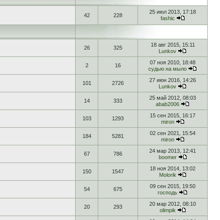
25 июл 2013, 17:18
42
228
fashic
18 авг 2015, 15:11
26
325
Lunkov
07 ноя 2010, 18:48
2
16
судью на мыло
27 июн 2016, 14:26
101
2726
Lunkov
25 май 2012, 08:03
14
333
abab2006
15 сен 2015, 16:17
103
1293
miron
02 сен 2021, 15:54
184
5281
miron
24 мар 2013, 12:41
67
786
boomer
18 ноя 2014, 13:02
150
1547
Molorik
09 сен 2015, 19:50
54
675
господь
20 мар 2012, 08:10
20
293
olimpik