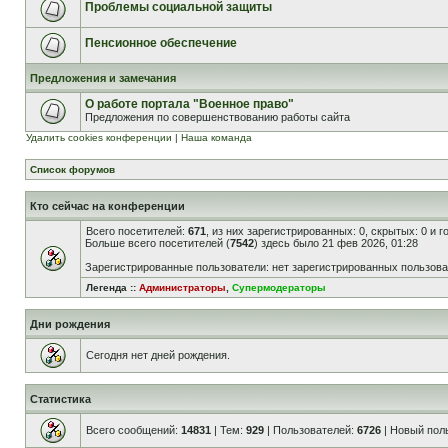
Проблемы социальной защиты
Пенсионное обеспечение
Предложения и замечания
О работе портала "Военное право"
Предложения по совершенствованию работы сайта
Удалить cookies конференции
|
Наша команда
Список форумов
Кто сейчас на конференции
Всего посетителей:
671
, из них зарегистрированных: 0, скрытых: 0 и 
Больше всего посетителей (
7542
) здесь было 21 фев 2026, 01:28
Зарегистрированные пользователи: нет зарегистрированных пользов
Легенда ::
Администраторы
,
Супермодераторы
Дни рождения
Сегодня нет дней рождения.
Статистика
Всего сообщений:
14831
| Тем:
929
| Пользователей:
6726
| Новый пол