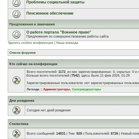
Проблемы социальной защиты
Пенсионное обеспечение
Предложения и замечания
О работе портала "Военное право"
Предложения по совершенствованию работы сайта
Удалить cookies конференции
|
Наша команда
Список форумов
Кто сейчас на конференции
Всего посетителей:
1172
, из них зарегистрированных: 0, скрытых: 0 и
Больше всего посетителей (
7542
) здесь было 21 фев 2026, 01:28
Зарегистрированные пользователи: нет зарегистрированных пользов
Легенда ::
Администраторы
,
Супермодераторы
Дни рождения
Сегодня нет дней рождения.
Статистика
Всего сообщений:
14831
| Тем:
929
| Пользователей:
6726
| Новый пол