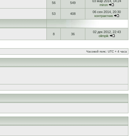
03 мар 2014, 14:24
56
549
miron
06 сен 2014, 20:30
53
408
контрактник
02 дек 2012, 22:43
8
36
olimpik
Часовой пояс: UTC + 4 часа