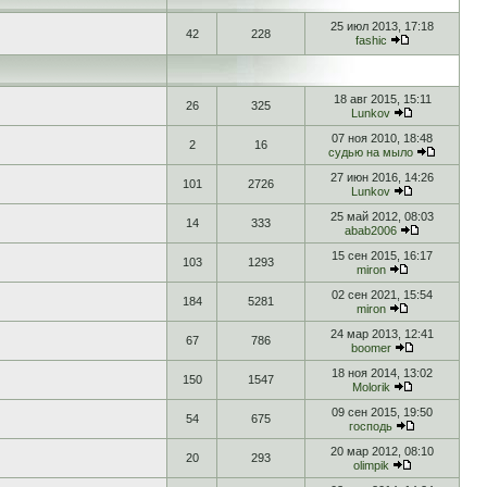
25 июл 2013, 17:18
42
228
fashic
18 авг 2015, 15:11
26
325
Lunkov
07 ноя 2010, 18:48
2
16
судью на мыло
27 июн 2016, 14:26
101
2726
Lunkov
25 май 2012, 08:03
14
333
abab2006
15 сен 2015, 16:17
103
1293
miron
02 сен 2021, 15:54
184
5281
miron
24 мар 2013, 12:41
67
786
boomer
18 ноя 2014, 13:02
150
1547
Molorik
09 сен 2015, 19:50
54
675
господь
20 мар 2012, 08:10
20
293
olimpik