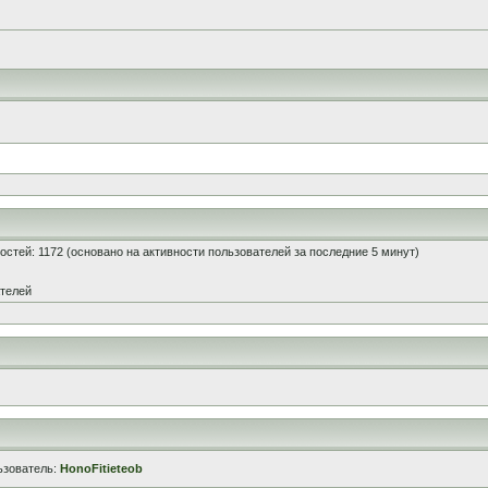
 гостей: 1172 (основано на активности пользователей за последние 5 минут)
ателей
ьзователь:
HonoFitieteob