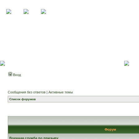
Вход
Сообщения без ответов
|
Активные темы
Список форумов
Форум
Военная служба по призыву