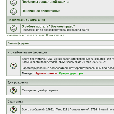
Проблемы социальной защиты
Пенсионное обеспечение
Предложения и замечания
О работе портала "Военное право"
Предложения по совершенствованию работы сайта
Удалить cookies конференции
|
Наша команда
Список форумов
Кто сейчас на конференции
Всего посетителей:
956
, из них зарегистрированных: 0, скрытых: 0 и 
Больше всего посетителей (
7542
) здесь было 21 фев 2026, 01:28
Зарегистрированные пользователи: нет зарегистрированных пользов
Легенда ::
Администраторы
,
Супермодераторы
Дни рождения
Сегодня нет дней рождения.
Статистика
Всего сообщений:
14831
| Тем:
929
| Пользователей:
6726
| Новый пол