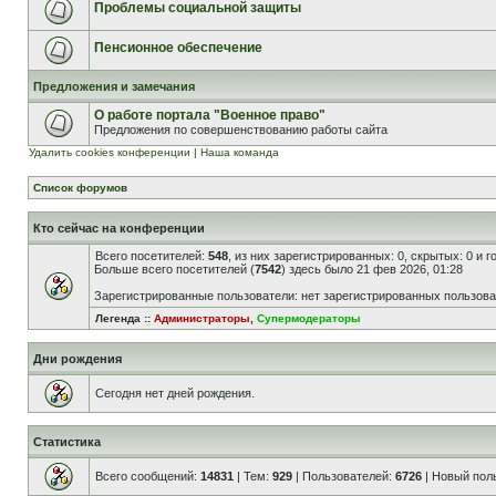
Проблемы социальной защиты
Пенсионное обеспечение
Предложения и замечания
О работе портала "Военное право"
Предложения по совершенствованию работы сайта
Удалить cookies конференции
|
Наша команда
Список форумов
Кто сейчас на конференции
Всего посетителей:
548
, из них зарегистрированных: 0, скрытых: 0 и 
Больше всего посетителей (
7542
) здесь было 21 фев 2026, 01:28
Зарегистрированные пользователи: нет зарегистрированных пользов
Легенда ::
Администраторы
,
Супермодераторы
Дни рождения
Сегодня нет дней рождения.
Статистика
Всего сообщений:
14831
| Тем:
929
| Пользователей:
6726
| Новый пол