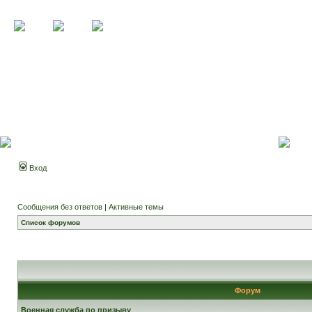
Вход
Сообщения без ответов
|
Активные темы
Список форумов
Форум
Военная служба по призыву