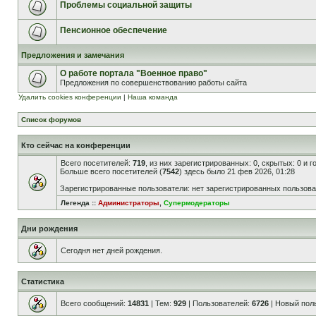
Проблемы социальной защиты
Пенсионное обеспечение
Предложения и замечания
О работе портала "Военное право"
Предложения по совершенствованию работы сайта
Удалить cookies конференции
|
Наша команда
Список форумов
Кто сейчас на конференции
Всего посетителей:
719
, из них зарегистрированных: 0, скрытых: 0 и 
Больше всего посетителей (
7542
) здесь было 21 фев 2026, 01:28
Зарегистрированные пользователи: нет зарегистрированных пользов
Легенда ::
Администраторы
,
Супермодераторы
Дни рождения
Сегодня нет дней рождения.
Статистика
Всего сообщений:
14831
| Тем:
929
| Пользователей:
6726
| Новый пол