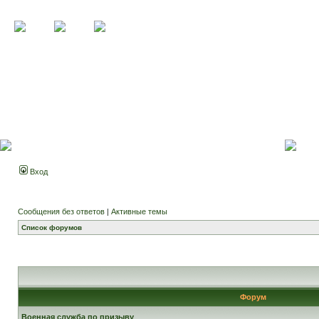
Вход
Сообщения без ответов
|
Активные темы
Список форумов
Форум
Военная служба по призыву