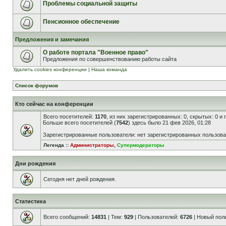
Проблемы социальной защиты
Пенсионное обеспечение
Предложения и замечания
О работе портала "Военное право"
Предложения по совершенствованию работы сайта
Удалить cookies конференции
|
Наша команда
Список форумов
Кто сейчас на конференции
Всего посетителей:
1170
, из них зарегистрированных: 0, скрытых: 0 и
Больше всего посетителей (
7542
) здесь было 21 фев 2026, 01:28
Зарегистрированные пользователи: нет зарегистрированных пользов
Легенда ::
Администраторы
,
Супермодераторы
Дни рождения
Сегодня нет дней рождения.
Статистика
Всего сообщений:
14831
| Тем:
929
| Пользователей:
6726
| Новый пол