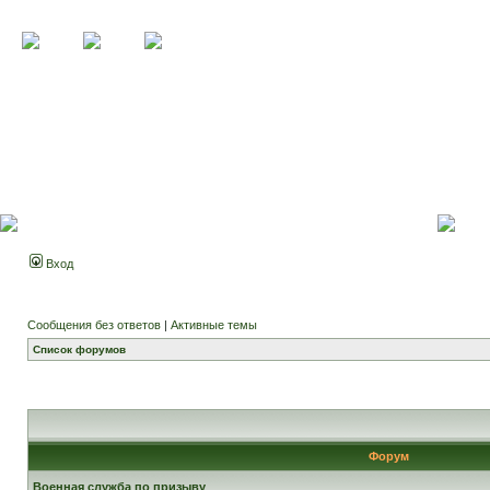
Вход
Сообщения без ответов
|
Активные темы
Список форумов
Форум
Военная служба по призыву