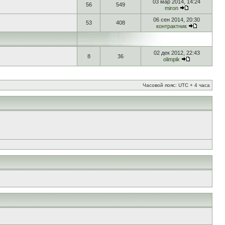
03 мар 2014, 14:24
56
549
miron
06 сен 2014, 20:30
53
408
контрактник
02 дек 2012, 22:43
8
36
olimpik
Часовой пояс: UTC + 4 часа