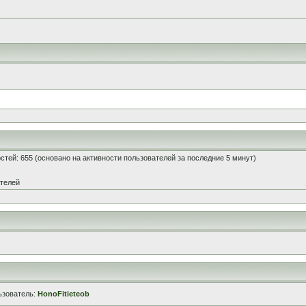
гостей: 655 (основано на активности пользователей за последние 5 минут)
ателей
ьзователь:
HonoFitieteob