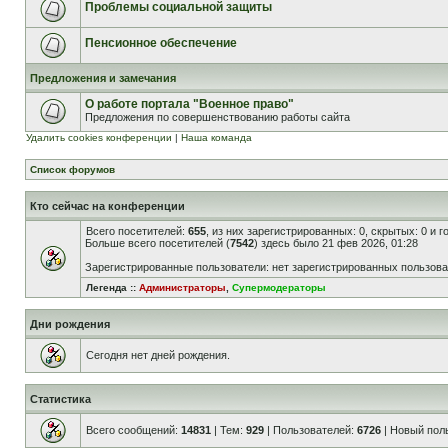
Проблемы социальной защиты
Пенсионное обеспечение
Предложения и замечания
О работе портала "Военное право"
Предложения по совершенствованию работы сайта
Удалить cookies конференции
|
Наша команда
Список форумов
Кто сейчас на конференции
Всего посетителей:
655
, из них зарегистрированных: 0, скрытых: 0 и 
Больше всего посетителей (
7542
) здесь было 21 фев 2026, 01:28
Зарегистрированные пользователи: нет зарегистрированных пользов
Легенда ::
Администраторы
,
Супермодераторы
Дни рождения
Сегодня нет дней рождения.
Статистика
Всего сообщений:
14831
| Тем:
929
| Пользователей:
6726
| Новый пол