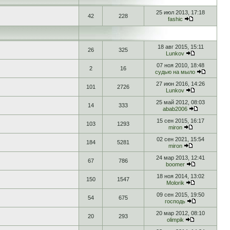
25 июл 2013, 17:18
42
228
fashic
18 авг 2015, 15:11
26
325
Lunkov
07 ноя 2010, 18:48
2
16
судью на мыло
27 июн 2016, 14:26
101
2726
Lunkov
25 май 2012, 08:03
14
333
abab2006
15 сен 2015, 16:17
103
1293
miron
02 сен 2021, 15:54
184
5281
miron
24 мар 2013, 12:41
67
786
boomer
18 ноя 2014, 13:02
150
1547
Molorik
09 сен 2015, 19:50
54
675
господь
20 мар 2012, 08:10
20
293
olimpik