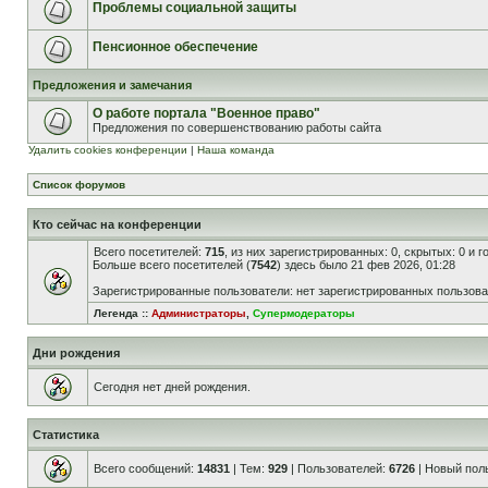
Проблемы социальной защиты
Пенсионное обеспечение
Предложения и замечания
О работе портала "Военное право"
Предложения по совершенствованию работы сайта
Удалить cookies конференции
|
Наша команда
Список форумов
Кто сейчас на конференции
Всего посетителей:
715
, из них зарегистрированных: 0, скрытых: 0 и 
Больше всего посетителей (
7542
) здесь было 21 фев 2026, 01:28
Зарегистрированные пользователи: нет зарегистрированных пользов
Легенда ::
Администраторы
,
Супермодераторы
Дни рождения
Сегодня нет дней рождения.
Статистика
Всего сообщений:
14831
| Тем:
929
| Пользователей:
6726
| Новый пол