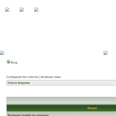
Вход
Сообщения без ответов
|
Активные темы
Список форумов
Форум
Военная служба по призыву