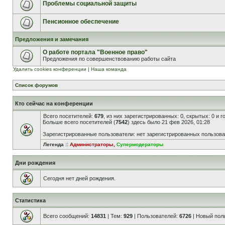
Проблемы социальной защиты
Пенсионное обеспечение
Предложения и замечания
О работе портала "Военное право"
Предложения по совершенствованию работы сайта
Удалить cookies конференции
|
Наша команда
Список форумов
Кто сейчас на конференции
Всего посетителей:
679
, из них зарегистрированных: 0, скрытых: 0 и 
Больше всего посетителей (
7542
) здесь было 21 фев 2026, 01:28
Зарегистрированные пользователи: нет зарегистрированных пользов
Легенда ::
Администраторы
,
Супермодераторы
Дни рождения
Сегодня нет дней рождения.
Статистика
Всего сообщений:
14831
| Тем:
929
| Пользователей:
6726
| Новый пол