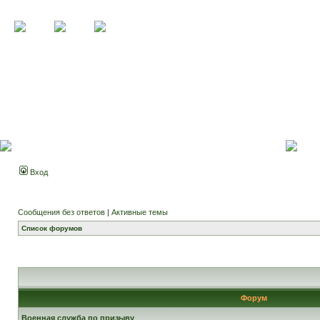
Вход
Сообщения без ответов
|
Активные темы
Список форумов
Форум
Военная служба по призыву