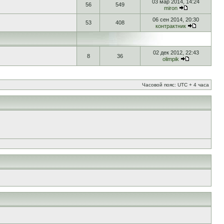
03 мар 2014, 14:24
56
549
miron
06 сен 2014, 20:30
53
408
контрактник
02 дек 2012, 22:43
8
36
olimpik
Часовой пояс: UTC + 4 часа