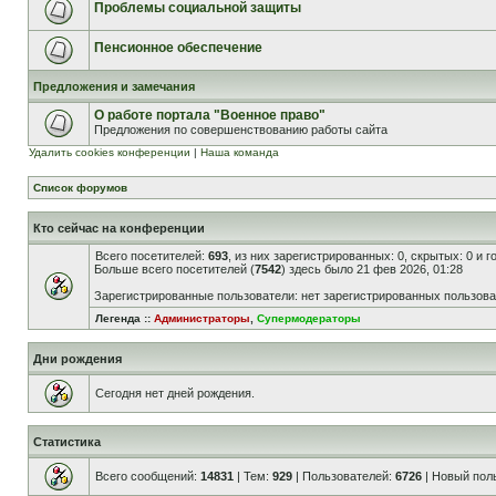
Проблемы социальной защиты
Пенсионное обеспечение
Предложения и замечания
О работе портала "Военное право"
Предложения по совершенствованию работы сайта
Удалить cookies конференции
|
Наша команда
Список форумов
Кто сейчас на конференции
Всего посетителей:
693
, из них зарегистрированных: 0, скрытых: 0 и 
Больше всего посетителей (
7542
) здесь было 21 фев 2026, 01:28
Зарегистрированные пользователи: нет зарегистрированных пользов
Легенда ::
Администраторы
,
Супермодераторы
Дни рождения
Сегодня нет дней рождения.
Статистика
Всего сообщений:
14831
| Тем:
929
| Пользователей:
6726
| Новый пол