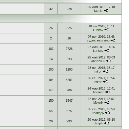
25 июл 2013, 17:18
42
228
fashic
18 авг 2015, 15:11
26
325
Lunkov
07 ноя 2010, 18:48
2
16
судью на мыло
27 июн 2016, 14:26
101
2726
Lunkov
25 май 2012, 08:03
14
333
abab2006
15 сен 2015, 16:17
103
1293
miron
02 сен 2021, 15:54
184
5281
miron
24 мар 2013, 12:41
67
786
boomer
18 ноя 2014, 13:02
150
1547
Molorik
09 сен 2015, 19:50
54
675
господь
20 мар 2012, 08:10
20
293
olimpik