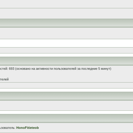
гостей: 693 (основано на активности пользователей за последние 5 минут)
ателей
ьзователь:
HonoFitieteob